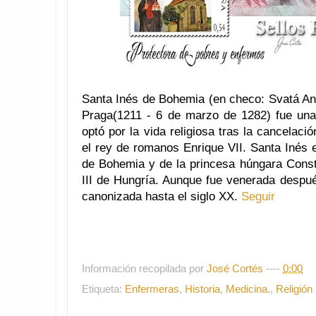
Santa Inés de Bohemia (en checo: Svatá An
Praga(1211 - 6 de marzo de 1282) fue un
optó por la vida religiosa tras la cancelac
el rey de romanos Enrique VII. Santa Inés e
de Bohemia y de la princesa húngara Consta
III de Hungría. Aunque fue venerada despu
canonizada hasta el siglo XX.
Seguir
Información recopilada por
José Cortés
----
0:00
Etiqueta:
Enfermeras
,
Historia
,
Medicina.
,
Religión